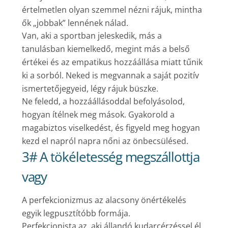
értelmetlen olyan szemmel nézni rájuk, mintha
ők „jobbak” lennének nálad.
Van, aki a sportban jeleskedik, más a
tanulásban kiemelkedő, megint más a belső
értékei és az empatikus hozzáállása miatt tűnik
ki a sorból. Neked is megvannak a saját pozitív
ismertetőjegyeid, légy rájuk büszke.
Ne feledd, a hozzáállásoddal befolyásolod,
hogyan ítélnek meg mások. Gyakorold a
magabiztos viselkedést, és figyeld meg hogyan
kezd el napról napra nőni az önbecsülésed.
3# A tökéletesség megszállottja
vagy
A perfekcionizmus az alacsony önértékelés
egyik legpusztítóbb formája.
Perfekcionista az, aki állandó kudarcérzéssel él,