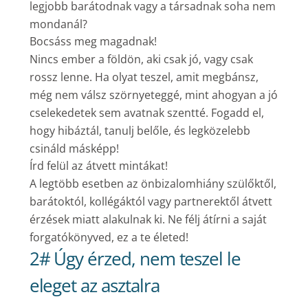
legjobb barátodnak vagy a társadnak soha nem
mondanál?
Bocsáss meg magadnak!
Nincs ember a földön, aki csak jó, vagy csak
rossz lenne. Ha olyat teszel, amit megbánsz,
még nem válsz szörnyeteggé, mint ahogyan a jó
cselekedetek sem avatnak szentté. Fogadd el,
hogy hibáztál, tanulj belőle, és legközelebb
csináld másképp!
Írd felül az átvett mintákat!
A legtöbb esetben az önbizalomhiány szülőktől,
barátoktól, kollégáktól vagy partnerektől átvett
érzések miatt alakulnak ki. Ne félj átírni a saját
forgatókönyved, ez a te életed!
2# Úgy érzed, nem teszel le
eleget az asztalra