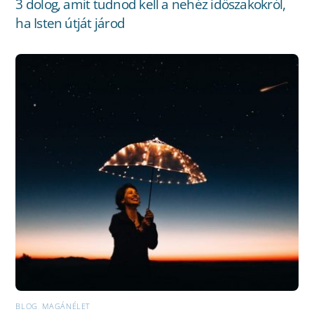
3 dolog, amit tudnod kell a nehéz időszakokról,
ha Isten útját járod
BLOG
,
MAGÁNÉLET