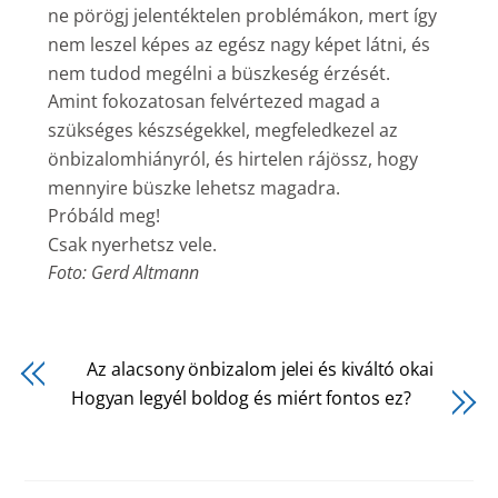
ne pörögj jelentéktelen problémákon, mert így
nem leszel képes az egész nagy képet látni, és
nem tudod megélni a büszkeség érzését.
Amint fokozatosan felvértezed magad a
szükséges készségekkel, megfeledkezel az
önbizalomhiányról, és hirtelen rájössz, hogy
mennyire büszke lehetsz magadra.
Próbáld meg!
Csak nyerhetsz vele.
Foto: Gerd Altmann
Az alacsony önbizalom jelei és kiváltó okai
Hogyan legyél boldog és miért fontos ez?