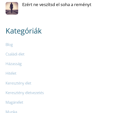
Ezért ne veszítsd el soha a reményt
Kategóriák
Blog
Családi élet
Házasság
Hitélet
Keresztény élet
Keresztény életvezetés
Magánélet
Munka