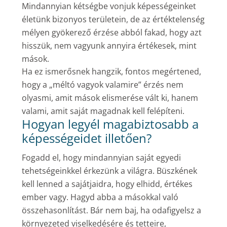
Mindannyian kétségbe vonjuk képességeinket
életünk bizonyos területein, de az értéktelenség
mélyen gyökerező érzése abból fakad, hogy azt
hisszük, nem vagyunk annyira értékesek, mint
mások.
Ha ez ismerősnek hangzik, fontos megértened,
hogy a „méltó vagyok valamire” érzés nem
olyasmi, amit mások elismerése vált ki, hanem
valami, amit saját magadnak kell felépíteni.
Hogyan legyél magabiztosabb a
képességeidet illetően?
Fogadd el, hogy mindannyian saját egyedi
tehetségeinkkel érkezünk a világra. Büszkének
kell lenned a sajátjaidra, hogy elhidd, értékes
ember vagy. Hagyd abba a másokkal való
összehasonlítást. Bár nem baj, ha odafigyelsz a
környezeted viselkedésére és tetteire,