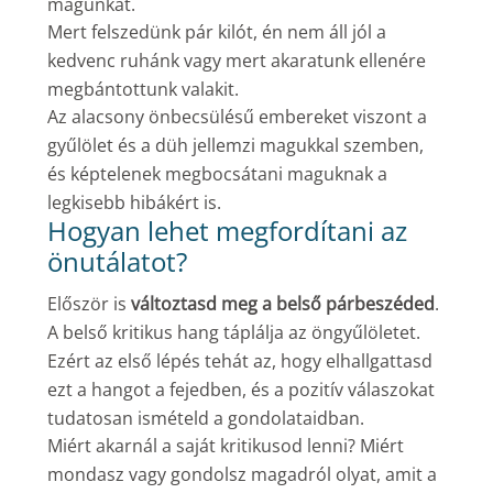
magunkat.
Mert felszedünk pár kilót, én nem áll jól a
kedvenc ruhánk vagy mert akaratunk ellenére
megbántottunk valakit.
Az alacsony önbecsülésű embereket viszont a
gyűlölet és a düh jellemzi magukkal szemben,
és képtelenek megbocsátani maguknak a
legkisebb hibákért is.
Hogyan lehet megfordítani az
önutálatot?
Először is
változtasd meg a belső párbeszéded
.
A belső kritikus hang táplálja az öngyűlöletet.
Ezért az első lépés tehát az, hogy elhallgattasd
ezt a hangot a fejedben, és a pozitív válaszokat
tudatosan ismételd a gondolataidban.
Miért akarnál a saját kritikusod lenni? Miért
mondasz vagy gondolsz magadról olyat, amit a