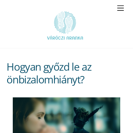
Skip
Men
to
content
Hogyan győzd le az
önbizalomhiányt?