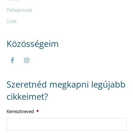
Párkapcsolat
Üzlet
Közösségeim
Szeretnéd megkapni legújabb
cikkeimet?
Keresztneved
*
Ker