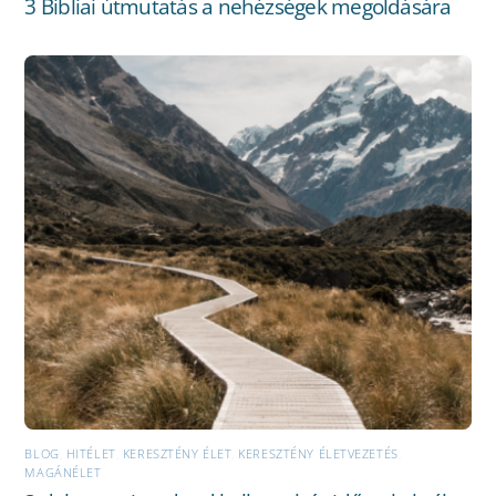
3 Bibliai útmutatás a nehézségek megoldására
BLOG
,
HITÉLET
,
KERESZTÉNY ÉLET
,
KERESZTÉNY ÉLETVEZETÉS
,
MAGÁNÉLET