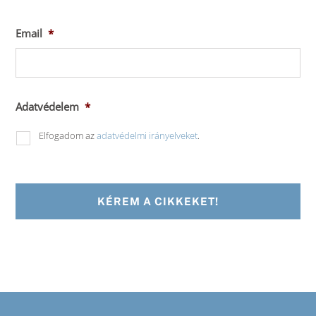
Email
*
Adatvédelem
*
Elfogadom az
adatvédelmi irányelveket
.