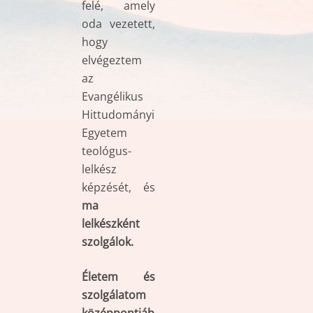
felé, amely
oda vezetett,
hogy
elvégeztem
az
Evangélikus
Hittudományi
Egyetem
teológus-
lelkész
képzését, és
ma
lelkészként
szolgálok.
Életem és
szolgálatom
középpontjáb