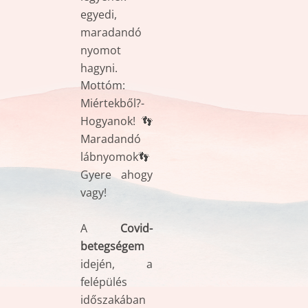
egyedi,
maradandó
nyomot
hagyni.
Mottóm:
Miértekből?-
Hogyanok! 👣
Maradandó
lábnyomok👣
Gyere ahogy
vagy!
A
Covid-
betegségem
idején, a
felépülés
időszakában