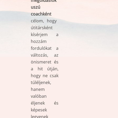
megoldásfók
uszú
coachként
célom, hogy
ú
titársként
kísérjem a
hozzám
fordulókat a
változás, az
önismeret és
a hit útján,
hogy ne csak
túléljenek,
hanem
valóban
éljenek
és
képesek
legyenek