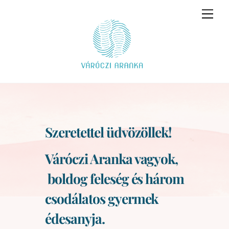
Skip
Men
to
content
Szeretettel üdvözöllek!
Váróczi Aranka vagyok,
boldog feleség és három
csodálatos gyermek
édesanyja.