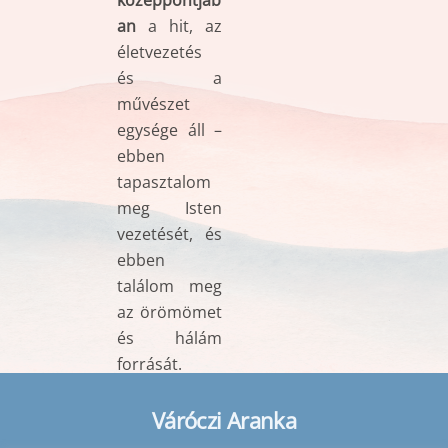
an
a hit, az
életvezetés
és a
művészet
egysége áll –
ebben
tapasztalom
meg Isten
vezetését, és
ebben
találom meg
az örömömet
és hálám
forrását.
Váróczi Aranka
Back