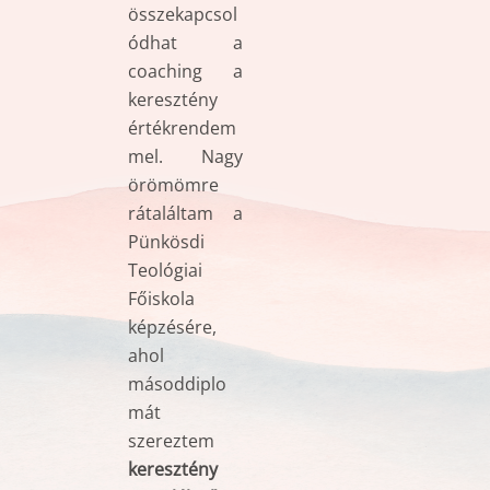
összekapcsol
ódhat a
coaching a
keresztény
értékrendem
mel. Nagy
örömömre
rátaláltam a
Pünkösdi
Teológiai
Főiskola
képzésére,
ahol
másoddiplo
mát
szereztem
keresztény