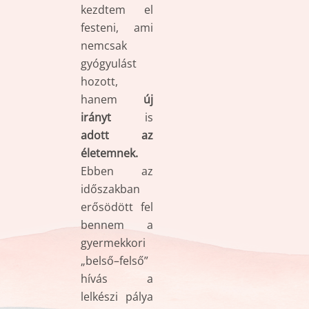
kezdtem el
festeni, ami
nemcsak
gyógyulást
hozott,
hanem
új
irányt
is
adott az
életemnek.
Ebben az
időszakban
erősödött fel
bennem a
gyermekkori
„belső–felső”
hívás a
lelkészi pálya