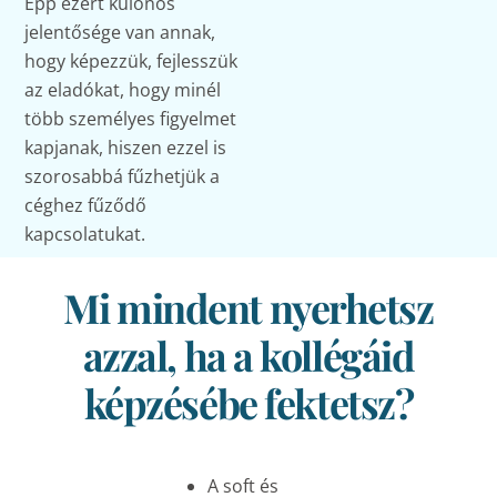
Épp ezért különös
jelentősége van annak,
hogy képezzük, fejlesszük
az eladókat, hogy minél
több személyes figyelmet
kapjanak, hiszen ezzel is
szorosabbá fűzhetjük a
céghez fűződő
kapcsolatukat.
Mi mindent nyerhetsz
azzal, ha a kollégáid
képzésébe fektetsz?
A soft és