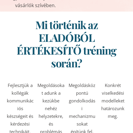
vásárlók szívében.
Mi történik az
ELADÓBÓL
ÉRTÉKESÍTŐ tréning
során?
Fejlesztjük a
Megoldásoka
Megoldásköz
Konkrét
kollégák
t adunk a
pontú
viselkedési
kommunikác
kezükbe
gondolkodás
modelleket
iós
nehéz
i
határozunk
készségeit és
helyzetekre,
mechanizmu
meg.
kérdezési
és
sokat
technikáit.
problémás
építünk fel.