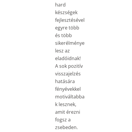
hard
készségek
fejlesztésével
egyre több
és több
sikerélménye
lesz az
eladóidnak!
A sok pozitív
visszajelzés
hatására
fényévekkel
motiváltabba
k lesznek,
amit érezni
fogsz a
zsebeden.