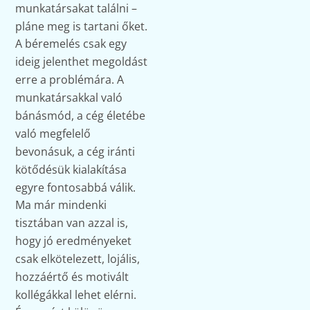
munkatársakat találni –
pláne meg is tartani őket.
A béremelés csak egy
ideig jelenthet megoldást
erre a problémára. A
munkatársakkal való
bánásmód, a cég életébe
való megfelelő
bevonásuk, a cég iránti
kötődésük kialakítása
egyre fontosabbá válik.
Ma már mindenki
tisztában van azzal is,
hogy jó eredményeket
csak elkötelezett, lojális,
hozzáértő és motivált
kollégákkal lehet elérni.