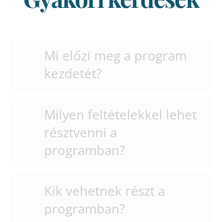
Mi előzi meg a program
kezdetét?
Milyen feltételekkel lehet
résztvenni a
programban?
Kik vehetnek részt a
programban?