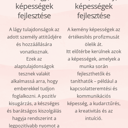
képességek
képességek
fejlesztése
fejlesztése
A lágy tulajdonságok az
A kemény képességek az
adott személy attitűdjére
értékesítés profizmusát
és hozzáállására
ölelik át.
Itt előtérbe kerülnek azok
vonatkoznak.
Ezek az
a képességek, amelyek a
alaptulajdonságok
munka során
tesznek valakit
fejleszthetők és
alkalmassá arra, hogy
taníthatók – például a
emberekkel tudjon
kapcsolatteremtési és
foglalkozni. A pozitív
kommunikációs
kisugárzás, a készséges
képesség, a kudarctűrés,
és barátságos kiszolgálás
a kreativitás és az
hagyja rendszerint a
intuíció.
legpozitívabb nyomot a