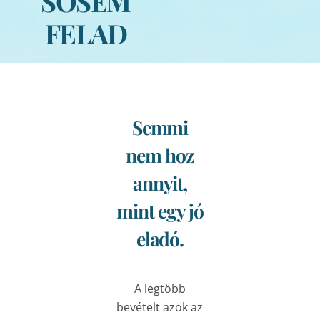
SOSEM
FELAD
Semmi
nem hoz
annyit,
mint egy jó
eladó.
A legtöbb
bevételt azok az