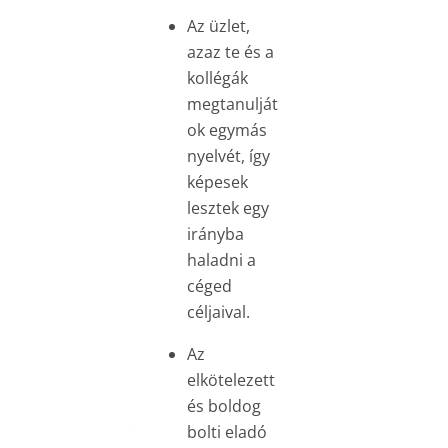
Az üzlet,
azaz te és a
kollégák
megtanulját
ok egymás
nyelvét, így
képesek
lesztek egy
irányba
haladni a
céged
céljaival.
Az
elkötelezett
és boldog
bolti eladó