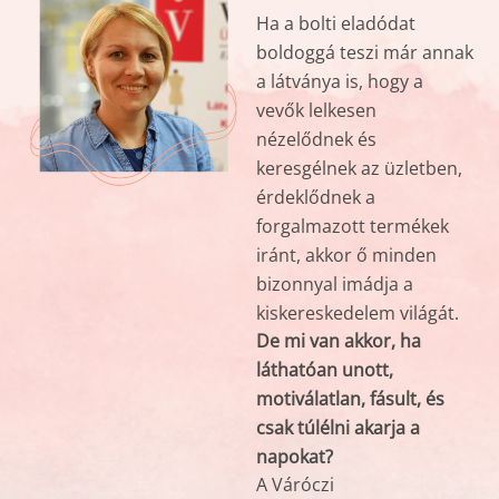
Ha a bolti eladódat
boldoggá teszi már annak
a látványa is, hogy a
vevők lelkesen
nézelődnek és
keresgélnek az üzletben,
érdeklődnek a
forgalmazott termékek
iránt, akkor ő minden
bizonnyal imádja a
kiskereskedelem világát.
De mi van akkor, ha
láthatóan unott,
motiválatlan, fásult, és
csak túlélni akarja a
napokat?
A Váróczi