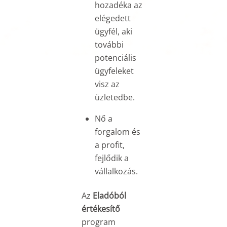
hozadéka az
elégedett
ügyfél, aki
további
potenciális
ügyfeleket
visz az
üzletedbe.
Nő a
forgalom és
a profit,
fejlődik a
vállalkozás.
Az
Eladóból
értékesítő
program