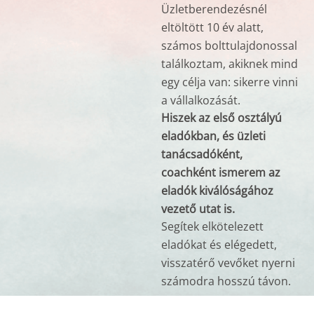
Üzletberendezésnél
eltöltött 10 év alatt,
számos bolttulajdonossal
találkoztam, akiknek mind
egy célja van: sikerre vinni
a vállalkozását.
Hiszek az első osztályú
eladókban, és üzleti
tanácsadóként,
coachként ismerem az
eladók kiválóságához
vezető utat is.
Segítek elkötelezett
eladókat és elégedett,
visszatérő vevőket nyerni
számodra hosszú távon.