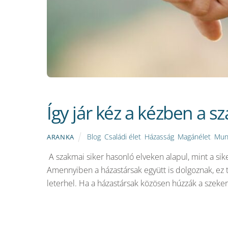
Így jár kéz a kézben a s
Blog
,
Családi élet
,
Házasság
,
Magánélet
,
Mun
ARANKA
A szakmai siker hasonló elveken alapul, mint a si
Amennyiben a házastársak együtt is dolgoznak, ez 
leterhel. Ha a házastársak közösen húzzák a szekere