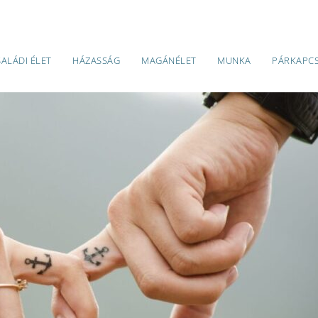
SALÁDI ÉLET
HÁZASSÁG
MAGÁNÉLET
MUNKA
PÁRKAPC