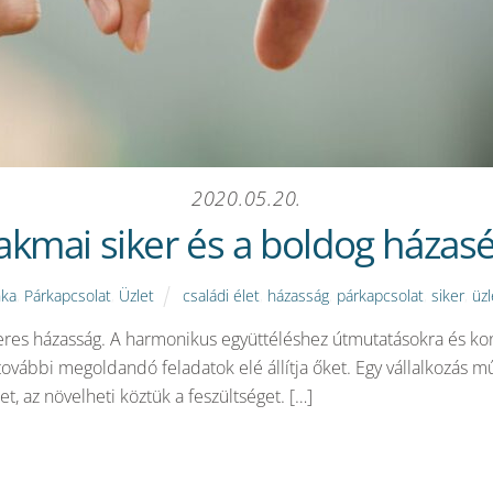
2020.05.20.
zakmai siker és a boldog házasé
ka
,
Párkapcsolat
,
Üzlet
családi élet
,
házasság
,
párkapcsolat
,
siker
,
üzl
keres házasság. A harmonikus együttéléshez útmutatásokra és k
további megoldandó feladatok elé állítja őket. Egy vállalkozás
t, az növelheti köztük a feszültséget. […]