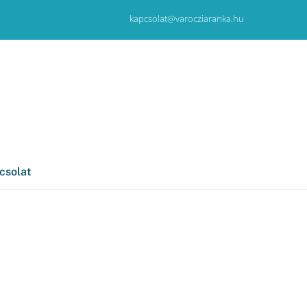
kapcsolat@varocziaranka.hu
csolat