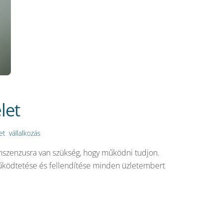
let
et
,
vállalkozás
onszenzusra van szükség, hogy működni tudjon.
 működtetése és fellendítése minden üzletembert