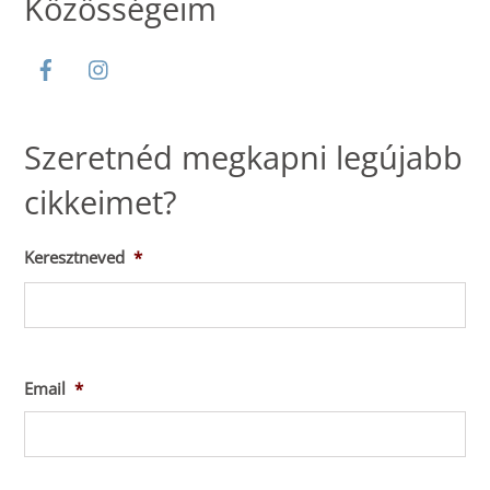
Közösségeim
Szeretnéd megkapni legújabb
cikkeimet?
Keresztneved
*
Ker
Email
*