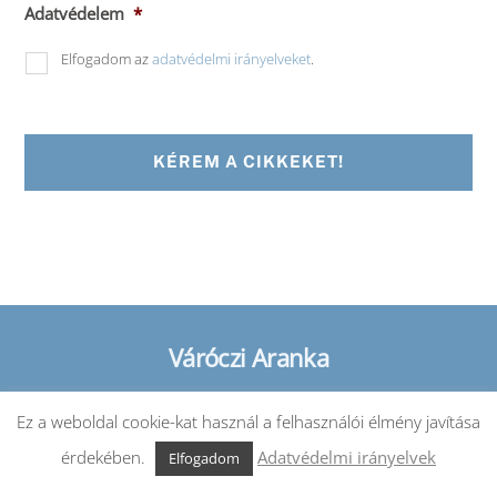
Adatvédelem
*
Elfogadom az
adatvédelmi irányelveket
.
Váróczi Aranka
Back
To
Top
Ez a weboldal cookie-kat használ a felhasználói élmény javítása
kapcsolat@varocziaranka.hu | +36 70 290 77 90
érdekében.
Adatvédelmi irányelvek
Elfogadom
ÁSZF
Adatvédelmi tájékoztató
Cookie tájékoztató