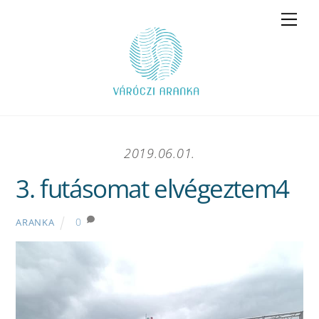
Skip
Men
to
content
2019.06.01.
3. futásomat elvégeztem4
0
ARANKA