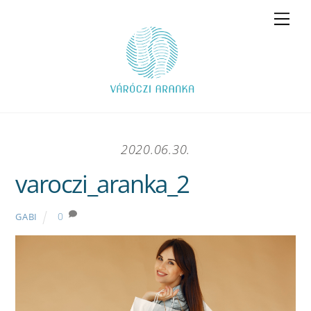
Skip
Men
to
content
2020.06.30.
varoczi_aranka_2
0
GABI