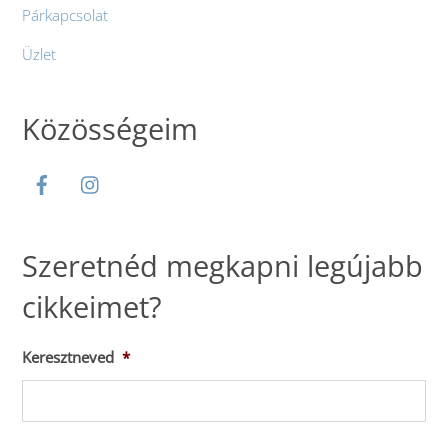
Párkapcsolat
Üzlet
Közösségeim
Szeretnéd megkapni legújabb
cikkeimet?
Keresztneved
*
Ker