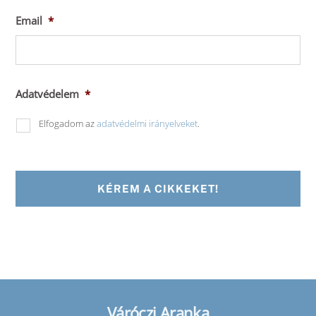
Email
*
Adatvédelem
*
Elfogadom az
adatvédelmi irányelveket
.
Váróczi Aranka