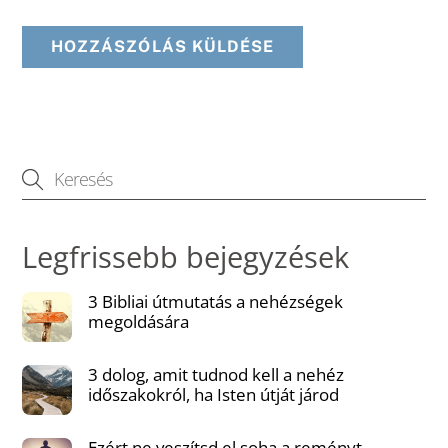
Legfrissebb bejegyzések
3 Bibliai útmutatás a nehézségek
megoldására
3 dolog, amit tudnod kell a nehéz
időszakokról, ha Isten útját járod
Ezért ne veszítsd el soha a reményt