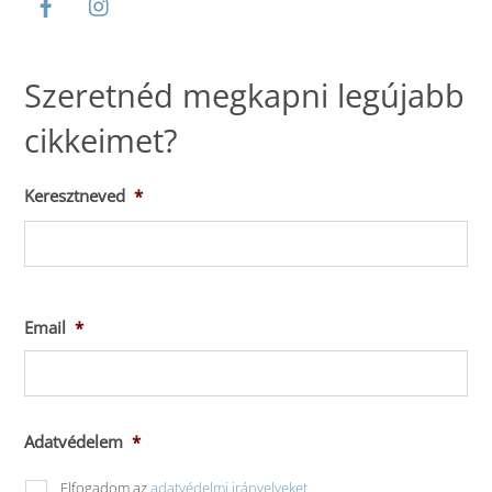
Szeretnéd megkapni legújabb
cikkeimet?
Keresztneved
*
Ker
Email
*
Adatvédelem
*
Elfogadom az
adatvédelmi irányelveket
.