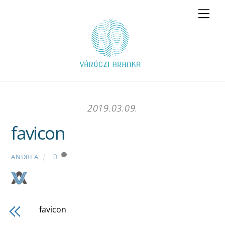
Skip
Men
to
content
2019.03.09.
favicon
0
ANDREA
favicon