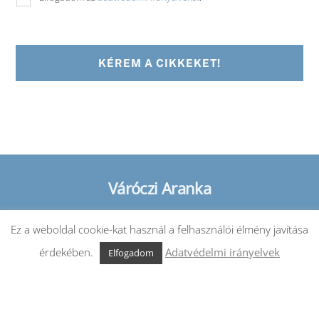
Váróczi Aranka
Back
To
Top
Ez a weboldal cookie-kat használ a felhasználói élmény javítása
kapcsolat@varocziaranka.hu | +36 70 290 77 90
érdekében.
Adatvédelmi irányelvek
Elfogadom
ÁSZF
Adatvédelmi tájékoztató
Cookie tájékoztató
Copyright © 2020. - varocziaranka.hu. •