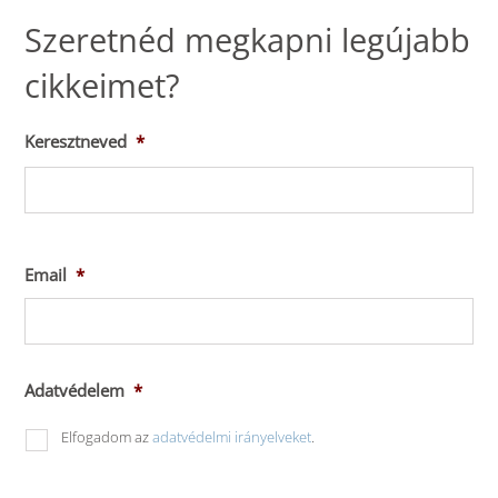
Szeretnéd megkapni legújabb
cikkeimet?
Keresztneved
*
Ker
Email
*
Adatvédelem
*
Elfogadom az
adatvédelmi irányelveket
.