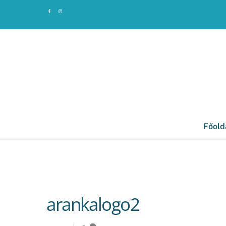
Skip
to
content
Főold
arankalogo2