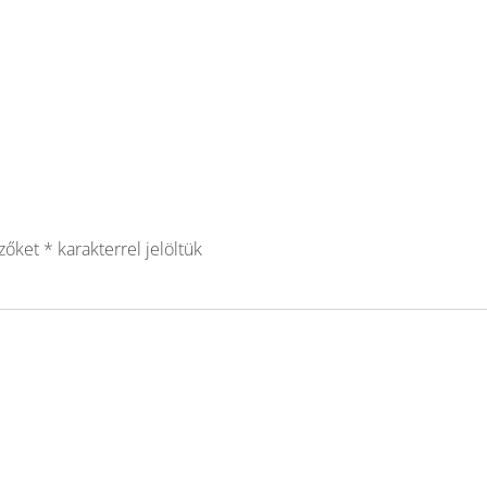
ezőket
*
karakterrel jelöltük