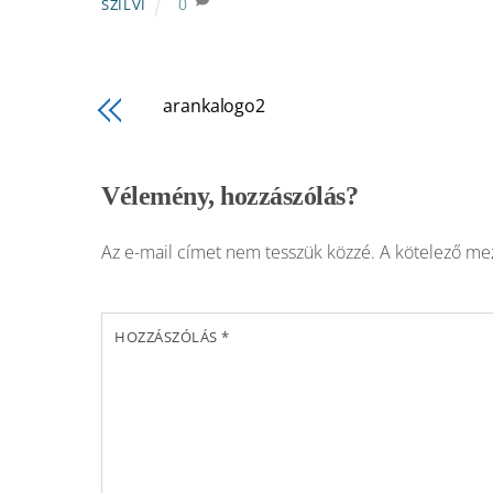
0
SZILVI
arankalogo2
Vélemény, hozzászólás?
Az e-mail címet nem tesszük közzé.
A kötelező m
HOZZÁSZÓLÁS
*