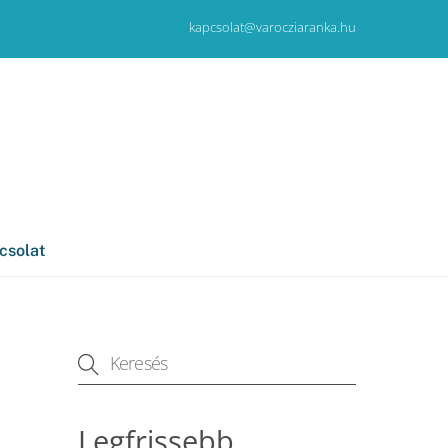
kapcsolat@varocziaranka.hu
csolat
Legfrissebb