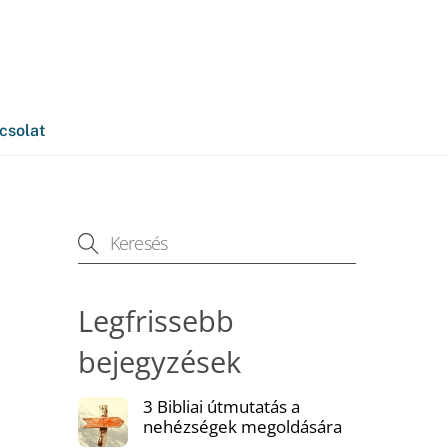
kapcsolat@varocziaranka.hu
csolat
Legfrissebb
bejegyzések
3 Bibliai útmutatás a
nehézségek megoldására