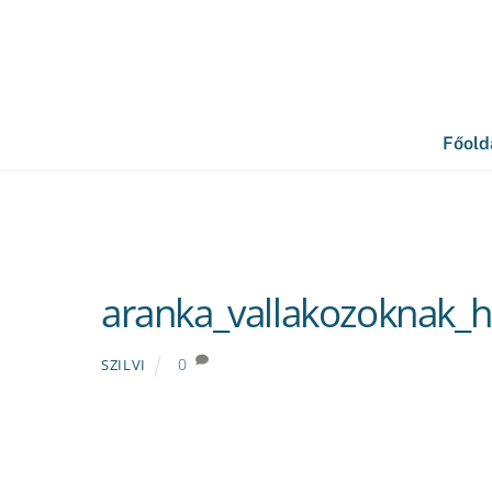
Skip
to
content
Főold
aranka_vallakozoknak_h
0
SZILVI