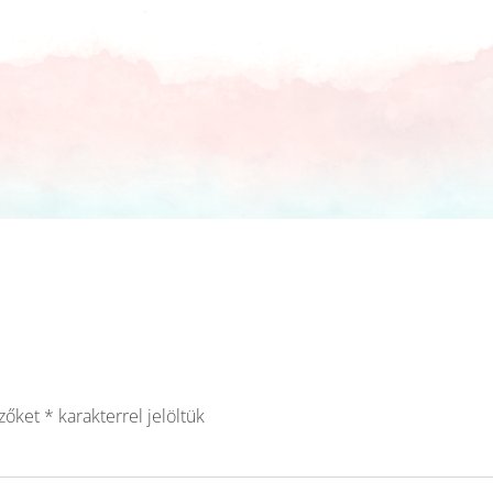
ezőket
*
karakterrel jelöltük