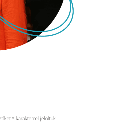
ezőket
*
karakterrel jelöltük