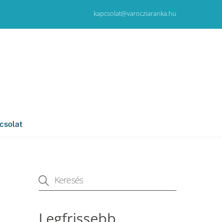
kapcsolat@varocziaranka.hu
csolat
Legfrissebb