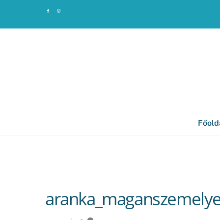
Skip
to
content
Főold
aranka_maganszemely