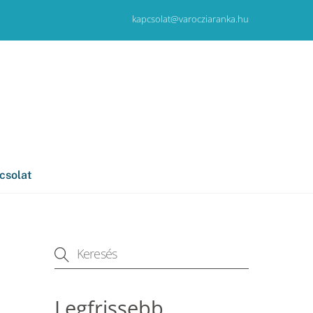
kapcsolat@varocziaranka.hu
csolat
Legfrissebb