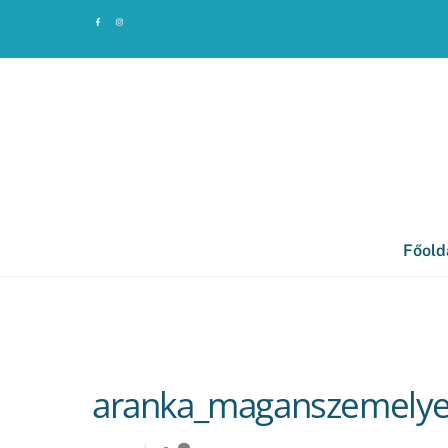
Skip
to
content
Főold
aranka_maganszemelye