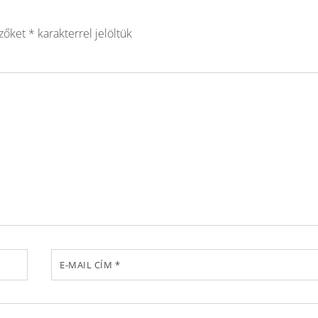
ezőket
*
karakterrel jelöltük
E-MAIL CÍM
*