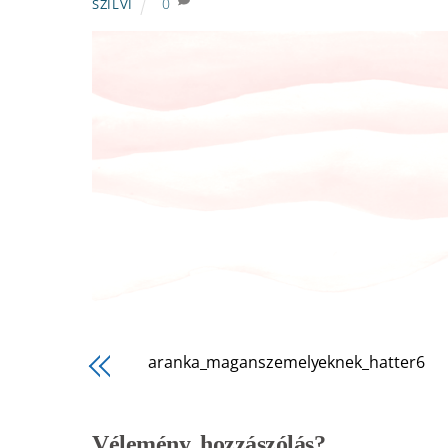
0
SZILVI
aranka_maganszemelyeknek_hatter6
Vélemény, hozzászólás?