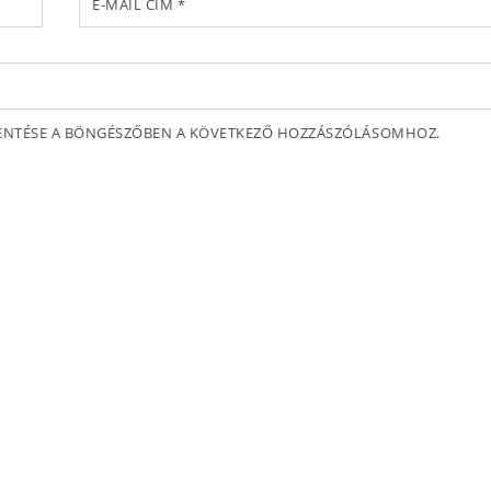
E-MAIL CÍM
*
MENTÉSE A BÖNGÉSZŐBEN A KÖVETKEZŐ HOZZÁSZÓLÁSOMHOZ.