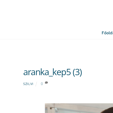
Skip
to
content
Főold
aranka_kep5 (3)
0
SZILVI