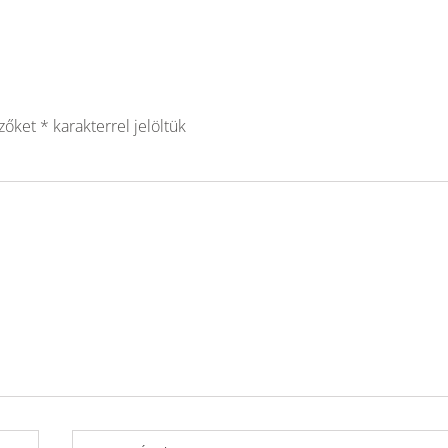
ezőket
*
karakterrel jelöltük