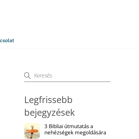
kapcsolat@varocziaranka.hu
csolat
Legfrissebb
bejegyzések
3 Bibliai útmutatás a
nehézségek megoldására