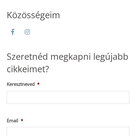
Közösségeim
Szeretnéd megkapni legújabb
cikkeimet?
Keresztneved
*
Ker
Email
*