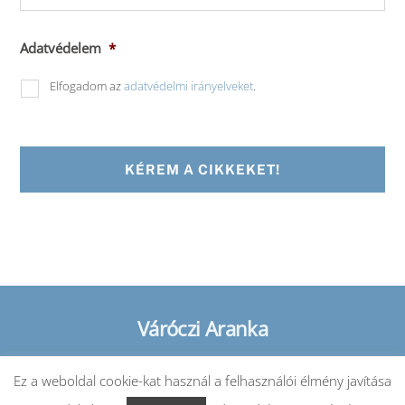
Adatvédelem
*
Elfogadom az
adatvédelmi irányelveket
.
Váróczi Aranka
Back
To
Top
Ez a weboldal cookie-kat használ a felhasználói élmény javítása
kapcsolat@varocziaranka.hu | +36 70 290 77 90