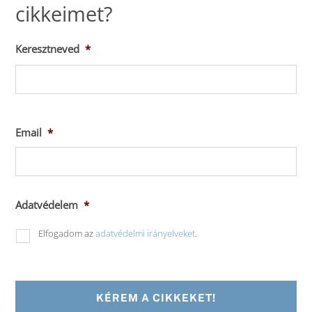
cikkeimet?
Keresztneved
*
Ker
Email
*
Adatvédelem
*
Elfogadom az
adatvédelmi irányelveket
.