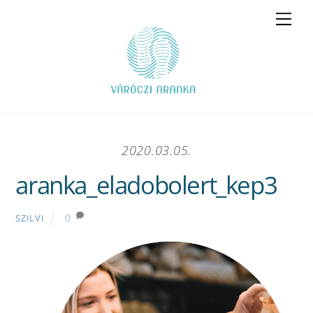
Skip
Men
to
content
2020.03.05.
aranka_eladobolert_kep3
0
SZILVI