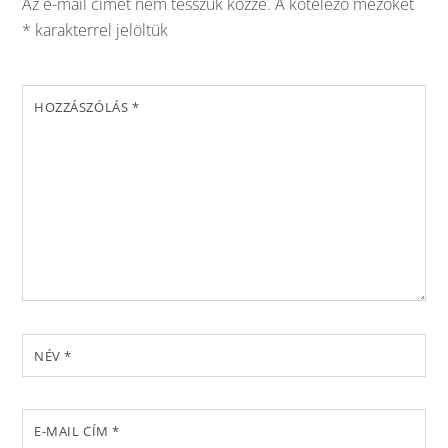
Az e-mail címet nem tesszük közzé.
A kötelező mezőket
*
karakterrel jelöltük
HOZZÁSZÓLÁS
*
NÉV
*
E-MAIL CÍM
*