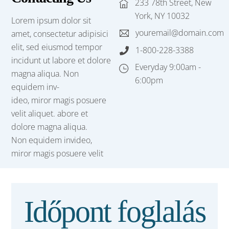
233 78th Street, New
York, NY 10032
Lorem ipsum dolor sit
youremail@domain.com
amet, consectetur adipisici
elit, sed eiusmod tempor
1-800-228-3388
incidunt ut labore et dolore
Everyday 9:00am -
magna aliqua. Non
6:00pm
equidem inv-
ideo, miror magis posuere
velit aliquet. abore et
dolore magna aliqua.
Non equidem invideo,
miror magis posuere velit
Időpont foglalás