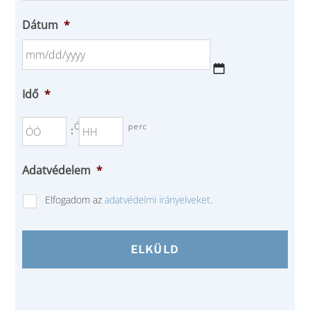
Dátum
*
MM
Idő
*
slash
DD
Óra
perc
:
slash
YYYY
Adatvédelem
*
Elfogadom az
adatvédelmi irányelveket
.