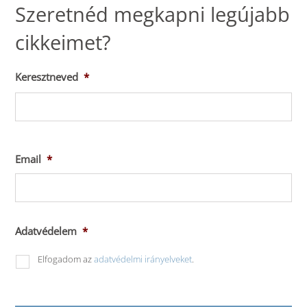
Szeretnéd megkapni legújabb
cikkeimet?
Keresztneved
*
Ker
Email
*
Adatvédelem
*
Elfogadom az
adatvédelmi irányelveket
.