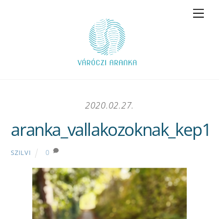
Skip
Men
to
content
2020.02.27.
aranka_vallakozoknak_kep1
0
SZILVI